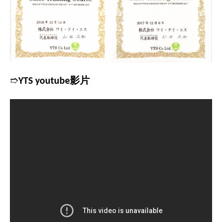
➱
YTS youtube影片