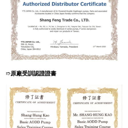
➱
原廠受訓認證證書