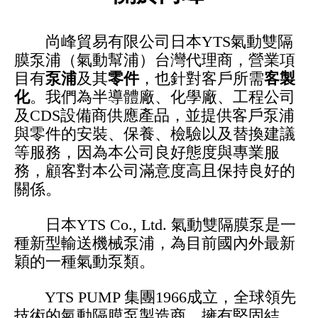
裡
尚峰貿易有限公司日本YTS氣動雙隔
膜泵浦（氣動
幫浦）台灣代理商，營業項
目有
泵浦
及其
零件
，也針對客戶所需
客製
化
。我們為半導體廠、化學廠、工程公司
及CDS設備商供應產品，並提供客戶泵浦
與零件的安裝、保養、檢驗以及替換建議
等服務，因為本公司良好態度與專業服
務，顧客對本公司滿意度高且保持良好的
關係。
日本
YTS Co., Ltd. 氣動雙隔膜泵是一
種新型輸送機械泵浦，為目前國內外最新
穎的一種氣動泵類。
YTS PUMP 集團1966成立，全球領先
技術的氣動隔膜泵製造商。擁有堅固結