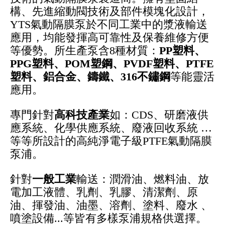
構、先進縮動閥技術及部件模塊化設計，
YTS氣動隔膜泵於不同工業中的漿液輸送
應用，均能發揮高可靠性及保養維修方便
等優勢。所生產泵含8種材質：
PP
塑料、
PPG塑料、POM塑鋼、PVDF塑料、PTFE
塑料、鋁合金、鑄鐵、316不鏽鋼
等能靈活
應用。
專門針對
高科技產業
如：CDS、研磨液供
應系統、化學供應系統、廢液回收系統 …
等等所設計的高純淨電子級PTFE氣動隔膜
泵浦。
針對
一般工業
輸送：潤滑油、燃料油、放
電加工液體、乳劑、乳膠、清潔劑、原
油、揮發油、油墨、溶劑、塗料、廢水 、
噴塗設備...等皆有多樣泵浦規格供選擇。