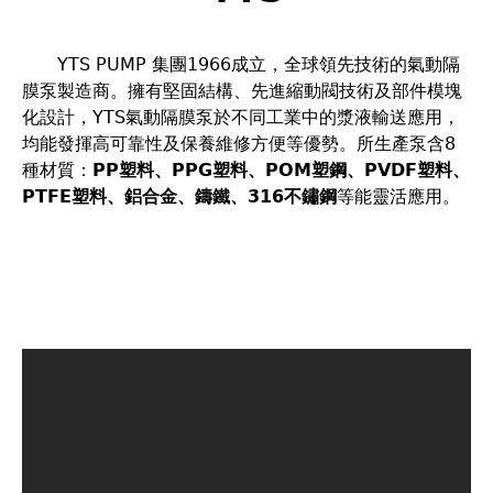
裡
YTS PUMP 集團1966成立，全球領先技術的氣動隔
膜泵製造商。擁有堅固結構、先進縮動閥技術及部件模塊
化設計，YTS氣動隔膜泵於不同工業中的漿液輸送應用，
均能發揮高可靠性及保養維修方便等優勢。所生產泵含8
種材質：
PP
塑料、PPG塑料、POM塑鋼、PVDF塑料、
PTFE塑料、鋁合金、鑄鐵、316不鏽鋼
等能靈活應用。